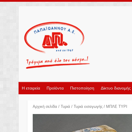
Η εταιρεία
Προϊόντα
Πιστοποίηση
Δίκτυο διανομής
Αρχική σελίδα
/
Τυριά
/
Τυριά εισαγωγής
/ ΜΠΛΕ ΤΥΡΙ