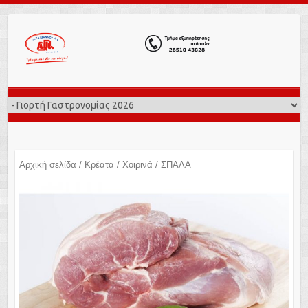
Αρχική σελίδα
/
Κρέατα
/
Χοιρινά
/ ΣΠΑΛΑ