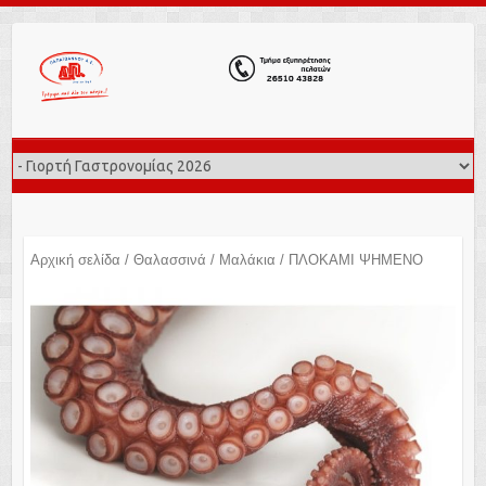
Αρχική σελίδα
/
Θαλασσινά
/
Μαλάκια
/ ΠΛΟΚΑΜΙ ΨΗΜΕΝΟ