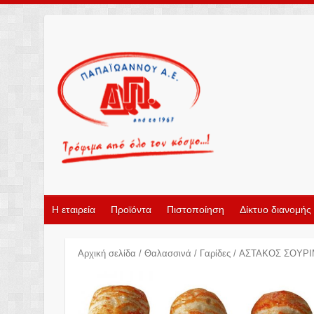
Η εταιρεία
Προϊόντα
Πιστοποίηση
Δίκτυο διανομής
Αρχική σελίδα
/
Θαλασσινά
/
Γαρίδες
/ ΑΣΤΑΚΟΣ ΣΟΥΡΙ