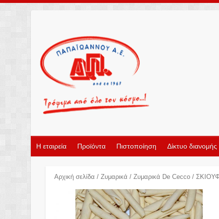
Η εταιρεία
Προϊόντα
Πιστοποίηση
Δίκτυο διανομής
Αρχική σελίδα
/
Ζυμαρικά
/
Ζυμαρικά De Cecco
/ ΣΚΙΟΥ