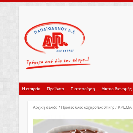
Η εταιρεία
Προϊόντα
Πιστοποίηση
Δίκτυο διανομής
Αρχική σελίδα
/
Πρώτες ύλες ζαχαροπλαστικής
/ KΡEMA 