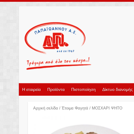
Η εταιρεία
Προϊόντα
Πιστοποίηση
Δίκτυο διανομής
Αρχική σελίδα
/
Έτοιμα Φαγητά
/ ΜΟΣΧΑΡΙ ΨΗΤΟ