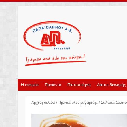
Η εταιρεία
Προϊόντα
Πιστοποίηση
Δίκτυο διανομής
Αρχική σελίδα
/
Πρώτες ύλες μαγειρικής
/
Σάλτσες-Σούπε